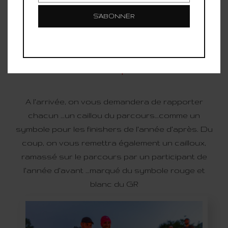
Montagnard
S'ABONNER
Pour 2022, on a des idées !!
Un caillou... pour tous
A l’arrivée, on vous demandera de rapporter
chacun …un caillou du parcours…comme un
symbole pour les finishers de l’année d’après. Du
coup, on vous remettra également un cailloux,
ramassé sur le parcours par un participant de
l’année d’avant …marqué du symbole rouge et
blanc du GR