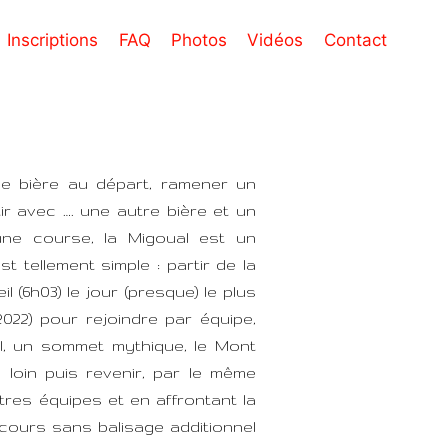
Inscriptions
FAQ
Photos
Vidéos
Contact
ne bière au départ, ramener un
rtir avec …. une autre bière et un
qu’une course, la Migoual est un
st tellement simple : partir de la
eil (6h03) le jour (presque) le plus
 2022) pour rejoindre par équipe,
l, un sommet mythique, le Mont
us loin puis revenir, par le même
tres équipes et en affrontant la
parcours sans balisage additionnel