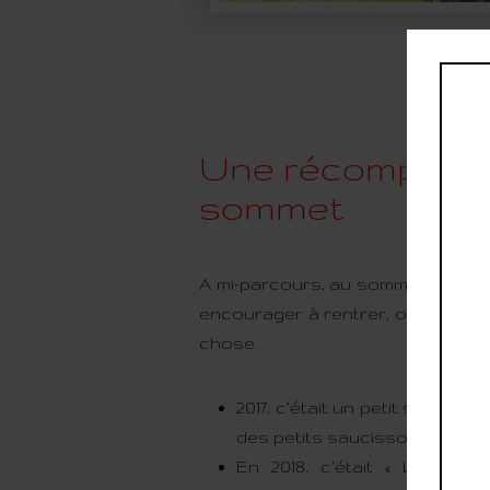
Une récompens
sommet
A mi-parcours, au sommet du Mon
encourager à rentrer, on vous off
chose.
2017, c’était un petit sac av
des petits saucissons et une 
En 2018, c’était « Lou Kék