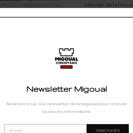
balisage, de la tête 
aller/retour pour mie
e au
t Aigoual, pour vous
rira un petit quelque
Newsletter Migoual
Abonnez-vous à la newsletter de la migoual pour recevoir
ec des bonbons Haribo,
toutes les informations
bière.
ette », une saucisse
E-mail
S'ABONNER