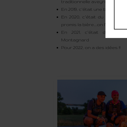
traditionnelle aveyronnaise et
En 2019, c’était une bière et 
En 2020, c’était du Pain du 
promis la bière….on l’a oublié !
En 2021, c’était de la b
Montagnard
Pour 2022, on a des idées !!