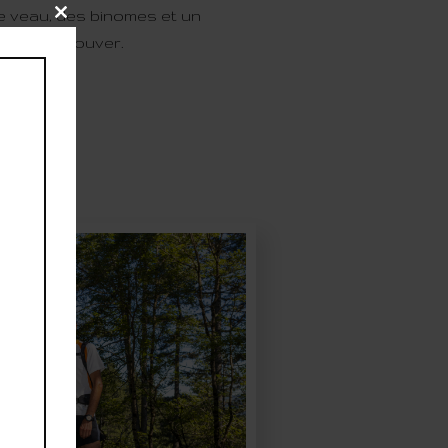
de veau, des binomes et un
Close
ux se retrouver.
this
module