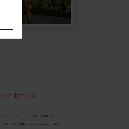
pour tous
era de rapporter chacun …
mme un symbole pour les