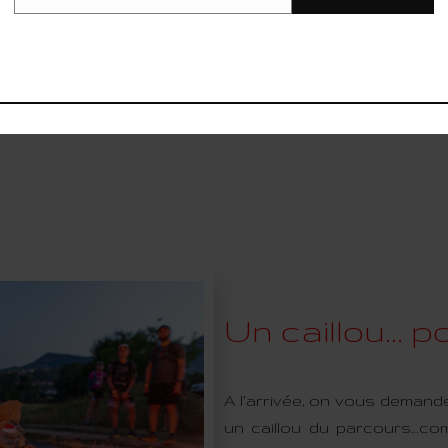
Email
 toujours la bière.
des barres MuleBar
Montagnard, on avait
ière et du Pain du
Un caillou... 
A l’arrivée, on vous demand
un caillou du parcours…co