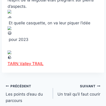
l’esprit de la Migoual était prégnant sur pleins
d’aspects.
Et quelle casquette, on va leur piquer l’idée
pour 2023
TARN Valley TRAIL
Navigation
PRÉCÉDENT
SUIVANT
Les points d’eau du
Un trail qu’il faut courir
de
parcours