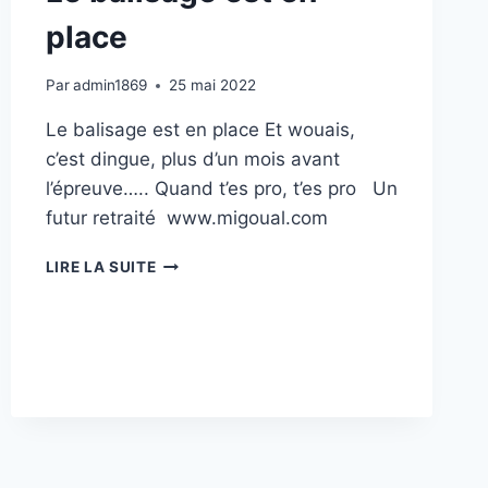
place
Par
admin1869
25 mai 2022
Le balisage est en place Et wouais,
c’est dingue, plus d’un mois avant
l’épreuve….. Quand t’es pro, t’es pro Un
futur retraité www.migoual.com
LE
LIRE LA SUITE
BALISAGE
EST
EN
PLACE