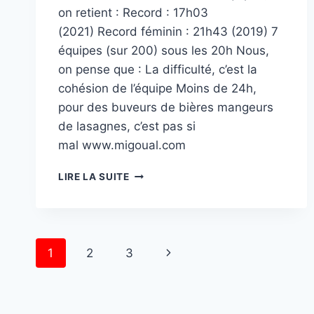
on retient : Record : 17h03
(2021) Record féminin : 21h43 (2019) 7
équipes (sur 200) sous les 20h Nous,
on pense que : La difficulté, c’est la
cohésion de l’équipe Moins de 24h,
pour des buveurs de bières mangeurs
de lasagnes, c’est pas si
mal www.migoual.com
PAS
LIRE LA SUITE
DE
CLASSEMENT…
MAIS
DES
Page
CHRONOS
1
2
3
navigation