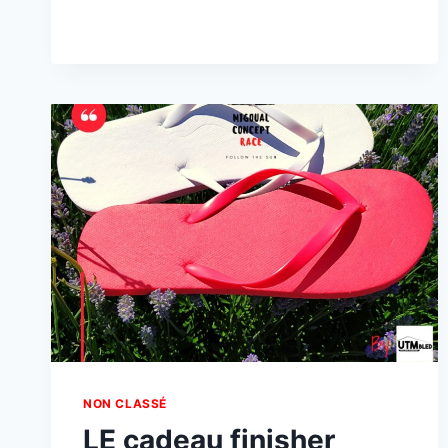
CANICULE
ANNONCÉE
]
NON CLASSÉ
LE cadeau finisher