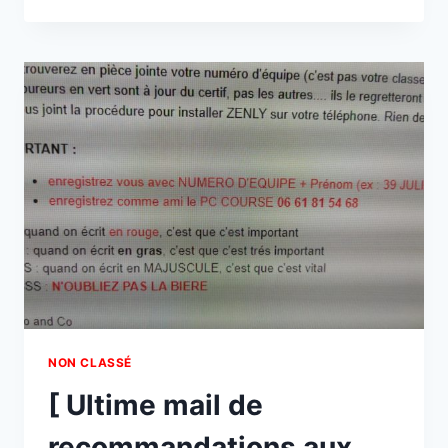
J-
4
:
CANICULE
ANNONCÉE
]
NON CLASSÉ
[ Ultime mail de
recommandations aux