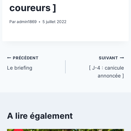
coureurs ]
Par
admin1869
5 juillet 2022
Navigation
PRÉCÉDENT
SUIVANT
Le briefing
[ J-4 : canicule
de
annoncée ]
l’article
A lire également