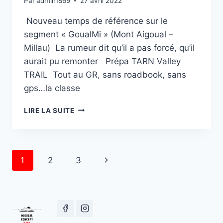
Par
admin1869
27 avril 2022
Nouveau temps de référence sur le
segment « GoualMi » (Mont Aigoual –
Millau) La rumeur dit qu’il a pas forcé, qu’il
aurait pu remonter Prépa TARN Valley
TRAIL Tout au GR, sans roadbook, sans
gps…la classe
STRAVA
LIRE LA SUITE
FAIT
FOI
Page
1
2
3
navigation