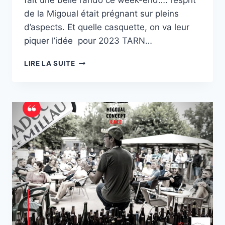
fait une belle rando ce week-end…. l’esprit
de la Migoual était prégnant sur pleins
d’aspects. Et quelle casquette, on va leur
piquer l’idée pour 2023 TARN…
BON,
LIRE LA SUITE
C’EST
BIEN
BEAU
D’ORGANISER
MAIS….