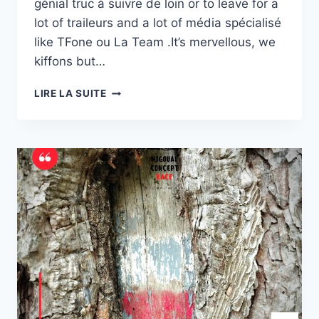
génial truc à suivre de loin or to leave for a
lot of traileurs and a lot of média spécialisé
like TFone ou La Team .It’s mervellous, we
kiffons but…
UTMBLED
LIRE LA SUITE