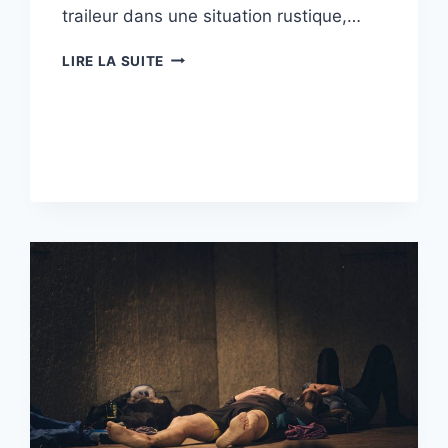
traileur dans une situation rustique,…
130
LIRE LA SUITE
KM,
2
RAVITOS
￼