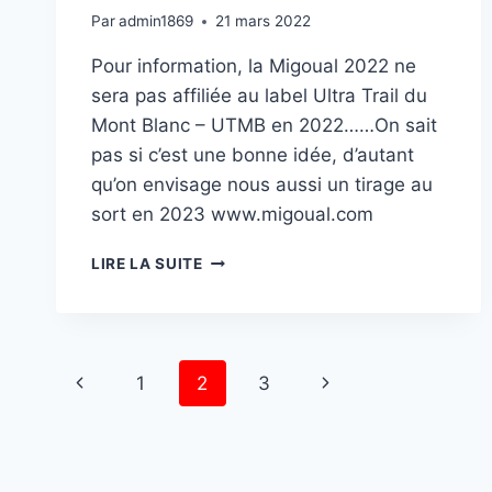
Par
admin1869
21 mars 2022
Pour information, la Migoual 2022 ne
sera pas affiliée au label Ultra Trail du
Mont Blanc – UTMB en 2022……On sait
pas si c’est une bonne idée, d’autant
qu’on envisage nous aussi un tirage au
sort en 2023 www.migoual.com
BYE
LIRE LA SUITE
BYE
UTMB
WORLD
Page
1
2
3
navigation