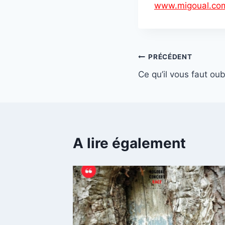
www.migoual.co
Navigation
PRÉCÉDENT
Ce qu’il vous faut oub
de
l’article
A lire également