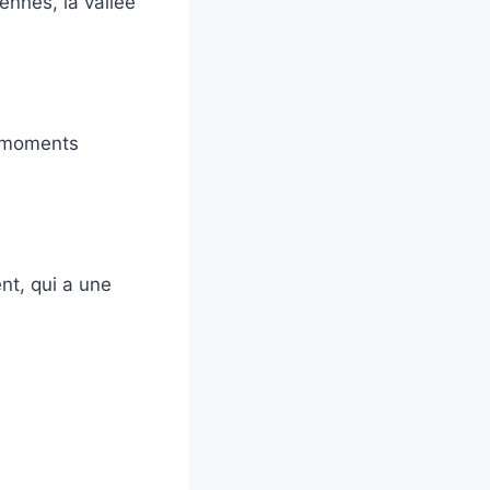
nnes, la vallée
s moments
ent, qui a une