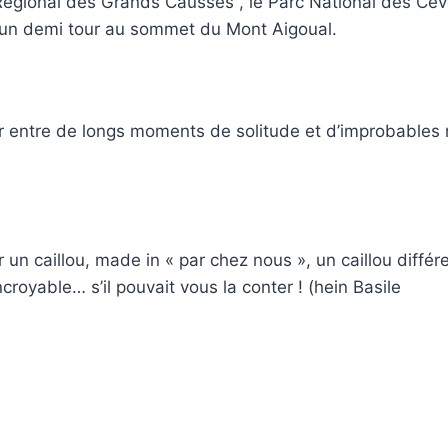
égional des Grands Causses , le Parc National des Céve
un demi tour au sommet du Mont Aigoual.
er entre de longs moments de solitude et d’improbable
r un caillou, made in « par chez nous », un caillou différ
incroyable… s’il pouvait vous la conter ! (hein Basile