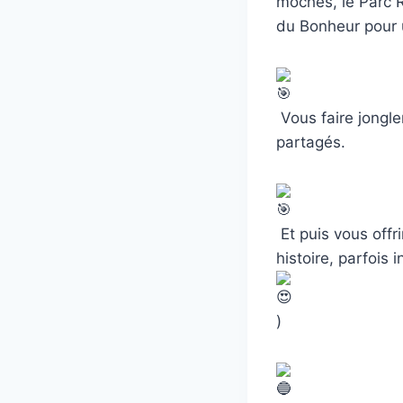
moches, le Parc R
du Bonheur pour 
Vous faire jongl
partagés.
Et puis vous offri
histoire, parfois 
)