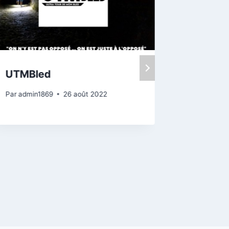
UTMBled
Pas de
des ch
Par
admin1869
26 août 2022
Par
admin1