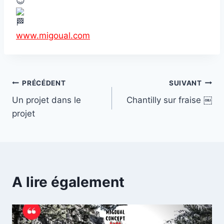
www.migoual.com
Navigation
PRÉCÉDENT
SUIVANT
Un projet dans le
Chantilly sur fraise ￼
de
projet
l’article
A lire également